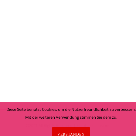
CLEAR FIRE CAGE ILLUSION
Illusionen
INSIDE-OUT BOX ILLUSION
Illusionen
WRAPPED ILLUSION
Illusionen
CLEAR ILLUSION
Illusionen
RING THROUGH BODY
Illusionen
IMPASSABLE ILLUSION BY
Illusionen
JC SUM BUILT BY AMILA
Illusionen
Diese Seite benutzt Cookies, um die Nutzerfreundlichkeit zu verbessern.
Mit der weiteren Verwendung stimmen Sie dem zu.
©2021 All Rights Reserved | Flightcase Illusions
VERSTANDEN